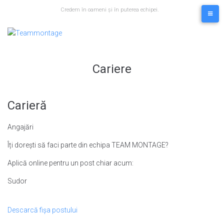
Skip
Credem în oameni și în puterea echipei.
to
content
Cariere
Carieră
Angajări
Îți dorești să faci parte din echipa TEAM MONTAGE?
Aplică online pentru un post chiar acum:
Sudor
Descarcă fișa postului