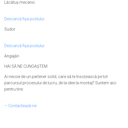
Lăcătuș mecanic
Descarcă fișa postului
Sudor
Descarcă fișa postului
Angajări
HAI SĂ NE CUNOAȘTEM
Ai nevoie de un partener solid, care să te însoțească pe tot
parcursul procesului de lucru, de la idee la montaj? Suntem aici
pentru tine.
— Contactează-ne