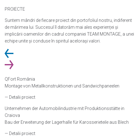
PROIECTE
Suntem mândri de fiecare proiect din portofoliul nostru, indiferent
de mărimea lui. Succesul îl datorăm mai ales experienței și
implicării oamenilor din cadrul companiei TEAM MONTAGE, a unei
echipe unite și conduse în spiritul acelorași valori.
QFort România
Montage von Metallkonstruktionen und Sandwichpaneelen
— Detalii proiect
Unternehmen der Automobilindustrie mit Produktionsstätte in
Craiova
Bau der Erweiterung der Lagerhalle für Karosserieteile aus Blech
— Detalii proiect