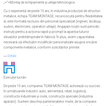
„>”>Montaj de echipamente și utilaje tehnologice
Cu o experiență de peste 15 ani, în industria producției de structuri
metalice, echipa TEAM MONTAGE, recunoscută pentru flexibilitatea
ei, este formată exclusiv din personal specializat (ingineri, lăcătuși,
sudori, electricieni, operatori utilaje). Angajații noștri sunt periodic
instruiți pentru a acționa rapid și prompt la apariția tuturor
situațiilor preîntâmpinate în fabrică. În plus, avem capacitatea
necesară să efectuăm modificări personalizate asupra oricărei
componente metalice, conform solicitărilor primite.
―
Detalii
Execuție lucrări
De peste 15 ani, compania TEAM MONTAGE activează cu succes
în următoarele industrii: auto, alimentară, retail, logistică,
construcții industriale și civile, construcții speciale (industria
apărării). Suntem deschiși parteneriatelor mixte, de la companii