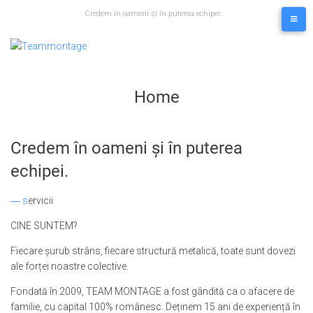
Skip
Credem în oameni și în puterea echipei.
to
content
Home
Credem în oameni și în puterea
echipei.
― s
ervicii
CINE SUNTEM?
Fiecare șurub strâns, fiecare structură metalică, toate sunt dovezi
ale forței noastre colective.
Fondată în 2009, TEAM MONTAGE a fost gândită ca o afacere de
familie, cu capital 100% românesc. Deținem 15 ani de experiență în