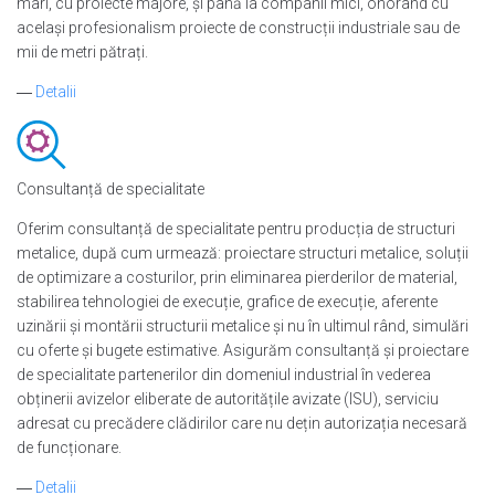
mari, cu proiecte majore, și până la companii mici, onorând cu
același profesionalism proiecte de construcții industriale sau de
mii de metri pătrați.
―
Detalii
Consultanță de specialitate
Oferim consultanță de specialitate pentru producția de structuri
metalice, după cum urmează: proiectare structuri metalice, soluții
de optimizare a costurilor, prin eliminarea pierderilor de material,
stabilirea tehnologiei de execuție, grafice de execuție, aferente
uzinării și montării structurii metalice și nu în ultimul rând, simulări
cu oferte și bugete estimative. Asigurăm consultanță și proiectare
de specialitate partenerilor din domeniul industrial în vederea
obținerii avizelor eliberate de autoritățile avizate (ISU), serviciu
adresat cu precădere clădirilor care nu dețin autorizația necesară
de funcționare.
―
Detalii