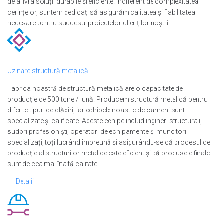
de a livra soluții durabile și eficiente. Indiferent de complexitatea
cerințelor, suntem dedicați să asigurăm calitatea și fiabilitatea
necesare pentru succesul proiectelor clienților noștri.
Uzinare structură metalică
Fabrica noastră de structură metalică are o capacitate de
producție de 500 tone / lună. Producem structură metalică pentru
diferite tipuri de clădiri, iar echipele noastre de oameni sunt
specializate și calificate. Aceste echipe includ ingineri structurali,
sudori profesioniști, operatori de echipamente și muncitori
specializați, toți lucrând împreună și asigurându-se că procesul de
producție al structurilor metalice este eficient și că produsele finale
sunt de cea mai înaltă calitate.
―
Detalii