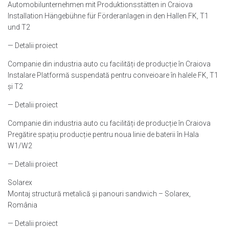
Automobilunternehmen mit Produktionsstätten in Craiova
Installation Hängebühne für Förderanlagen in den Hallen FK, T1
und T2
— Detalii proiect
Companie din industria auto cu facilități de producție în Craiova
Instalare Platformă suspendată pentru conveioare în halele FK, T1
și T2
— Detalii proiect
Companie din industria auto cu facilități de producție în Craiova
Pregătire spațiu producție pentru noua linie de baterii în Hala
W1/W2
— Detalii proiect
Solarex
Montaj structură metalică și panouri sandwich – Solarex,
România
— Detalii proiect